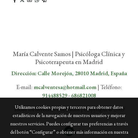
María Calvente Samos | Psicóloga Clínica y
Psicoterapeuta en Madrid
Dirección: Calle Morejón, 28010 Madrid, España
E-mail:
mcalventesa@hotmail.com
| Teléfono:
914488529
-
686821008
Utilizamos cookies propias y terceros para obtener datos
Todos los derechos reservados | Copyright © 2009
estadísticos de la navegación de nuestros usuarios y mejorar
nuestros servicios. Puedes configurar tus preferencias a través
del botón “Configurar” o obtener más información en nuestra