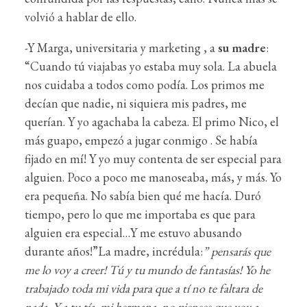
volvió a hablar de ello.
-Y Marga, universitaria y marketing , a
su madre
:
“Cuando tú viajabas yo estaba muy sola. La abuela
nos cuidaba a todos como podía. Los primos me
decían que nadie, ni siquiera mis padres, me
querían. Y yo agachaba la cabeza. El primo Nico, el
más guapo, empezó a jugar conmigo . Se había
fijado en mí! Y yo muy contenta de ser especial para
alguien. Poco a poco me manoseaba, más, y más. Yo
era pequeña. No sabía bien qué me hacía. Duró
tiempo, pero lo que me importaba es que para
alguien era especial…Y me estuvo abusando
durante años!”La madre, incrédula:
” pensarás que
me lo voy a creer! Tú y tu mundo de fantasías! Yo he
trabajado toda mi vida para que a tí no te faltara de
nada. Y a tu tía, mi hermana, no pienses que voy a