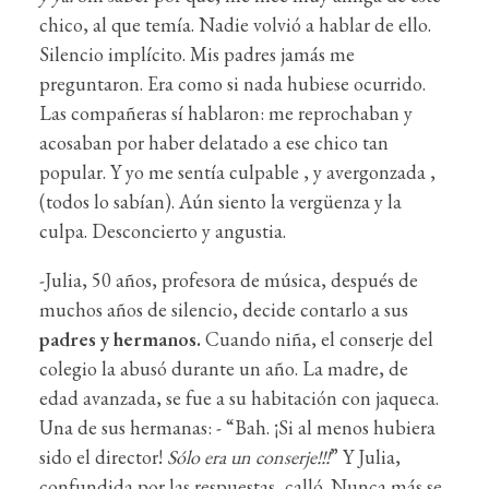
chico, al que temía. Nadie volvió a hablar de ello.
Silencio implícito. Mis padres jamás me
preguntaron. Era como si nada hubiese ocurrido.
Las compañeras sí hablaron: me reprochaban y
acosaban por haber delatado a ese chico tan
popular. Y yo me sentía culpable , y avergonzada ,
(todos lo sabían). Aún siento la vergüenza y la
culpa. Desconcierto y angustia.
-Julia, 50 años, profesora de música, después de
muchos años de silencio, decide contarlo a sus
padres y hermanos.
Cuando niña, el conserje del
colegio la abusó durante un año. La madre, de
edad avanzada, se fue a su habitación con jaqueca.
Una de sus hermanas: - “Bah. ¡Si al menos hubiera
sido el director!
Sólo era un conserje!!!
” Y Julia,
confundida por las respuestas, calló. Nunca más se