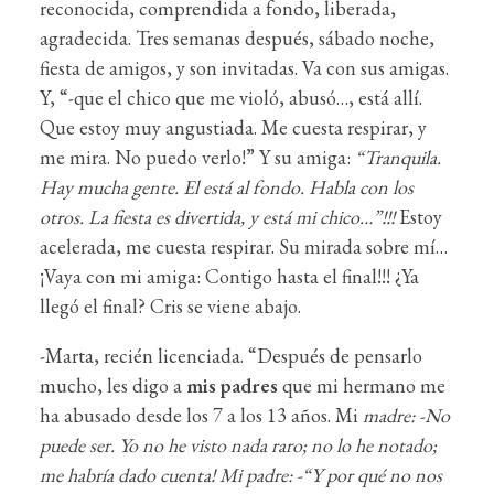
reconocida, comprendida a fondo, liberada,
agradecida. Tres semanas después, sábado noche,
fiesta de amigos, y son invitadas. Va con sus amigas.
Y, “-que el chico que me violó, abusó…, está allí.
Que estoy muy angustiada. Me cuesta respirar, y
me mira. No puedo verlo!” Y su amiga:
“Tranquila.
Hay mucha gente. El está al fondo. Habla con los
otros. La fiesta es divertida, y está mi chico…”!!!
Estoy
acelerada, me cuesta respirar. Su mirada sobre mí…
¡Vaya con mi amiga: Contigo hasta el final!!! ¿Ya
llegó el final? Cris se viene abajo.
-Marta, recién licenciada. “Después de pensarlo
mucho, les digo a
mis padres
que mi hermano me
ha abusado desde los 7 a los 13 años. Mi
madre: -No
puede ser. Yo no he visto nada raro; no lo he notado;
me habría dado cuenta! Mi padre: -“Y por qué no nos