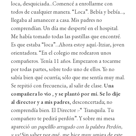
loca, desquiciada…Comencé a enrollarme con
todos de cualquier manera. “Loca”. Bebía y bebía…,
llegaba al amanecer a casa. Mis padres no
comprendían. Un día me desperté en el hospital.
Me había tomado todas las pastillas que encontré.
Es que estaba “loca”…Ahora estoy aquí.-Itziar, joven
orientadora. “En el colegio me rodearon unos
compañeros. Tenía 11 años. Empezaron a tocarme
por todas partes, sobre todo uno de ellos. Yo no
sabía bien qué ocurría; sólo que me sentía muy mal.
Se repitió con frecuencia, al salir de clase.
Una
compañera lo vio , y se plantó por mí. Se lo dije
al director y a mis padres,
desconcertada; no
comprendía bien. El Director :-“ Tranquila. Tu
compañero te pedirá perdón”. Y sobre mi mesa
apareció
un papelillo arrugado con la palabra Perdón,
y ya!
Sin saber por qué, me hice muy amiga de este