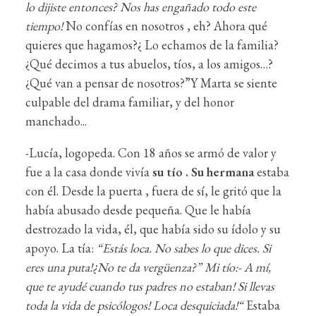
lo dijiste entonces? Nos has engañado todo este
tiempo!
No confías en nosotros , eh? Ahora qué
quieres que hagamos?¿ Lo echamos de la familia?
¿Qué decimos a tus abuelos, tíos, a los amigos…?
¿Qué van a pensar de nosotros?”Y Marta se siente
culpable del drama familiar, y del honor
manchado...
-Lucía, logopeda. Con 18 años se armó de valor y
fue a la casa donde vivía
su tío . Su hermana
estaba
con él. Desde la puerta , fuera de sí, le gritó que la
había abusado desde pequeña. Que le había
destrozado la vida, él, que había sido su ídolo y su
apoyo. La tía:
“Estás loca. No sabes lo que dices. Si
eres una puta!¿No te da vergüenza?” Mi tío:- A mí,
que te ayudé cuando tus padres no estaban! Si llevas
toda la vida de psicólogos! Loca desquiciada!“
Estaba