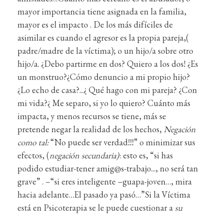
mayor importancia tiene asignada en la familia,
mayor es el impacto . De los más difíciles de
asimilar es cuando el agresor es la propia pareja,(
padre/madre de la víctima); o un hijo/a sobre otro
hijo/a. ¿Debo partirme en dos? Quiero a los dos! ¿Es
un monstruo?¿Cómo denuncio a mi propio hijo?
¿Lo echo de casa?...¿ Qué hago con mi pareja? ¿Con
mi vida?¿ Me separo, si yo lo quiero? Cuánto más
impacta, y menos recursos se tiene, más se
pretende negar la realidad de los hechos,
Negación
como tal:
“No puede ser verdad!!!” o minimizar sus
efectos, (
negación secundaria)
: esto es, “si has
podido estudiar-tener amig@s-trabajo..., no será tan
grave” . –“si eres inteligente –guapa-joven…, mira
hacia adelante…El pasado ya pasó…”Si la Víctima
está en Psicoterapia se le puede cuestionar a
su