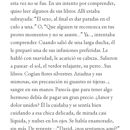
esta vez no se fue. En un intento por comprender,
quiso leer algunos de sus libros. Allí estaba
subrayada: “El sexo, al final es dar patadas en el
culo a una..” O, “Que alguien te reconozca en tus
peores momentos y no se asuste…” Ya…, intentaba
comprender. Cuando salió de una larga ducha, él
le preparó una de sus infusiones preferidas. Le
habló con suavidad, le acarició su cabeza…Salieron
a pasear: el sol, el verdor relajante, su perro…Sus
libros. Cogían flores silvestres. Ariadna y sus
mimosas, sin precaución ni guantes ni tijeras…;
sangre en sus manos. Parecía que para tener algo
hermoso debía de pagar un gran precio. ¿Amor y
dolor unidos? Él la cuidaba y se sentía bien
cuidando a esa chica delicada, de mirada casi
líquida, y nubes en los ojos. Se había enamorado,
sin más. De repente : -“David, ¿nos sentamos aquí?”